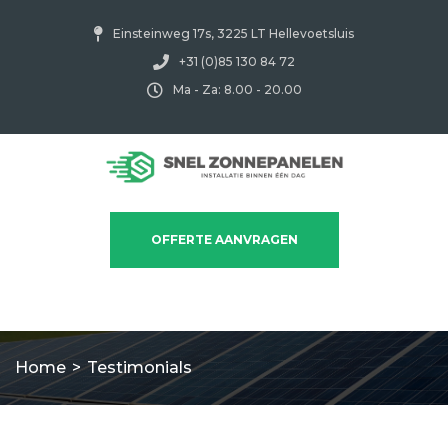
Einsteinweg 17s, 3225 LT Hellevoetsluis
+31 (0)85 130 84 72
Ma - Za: 8.00 - 20.00
OFFERTE AANVRAGEN
Home
>
Testimonials