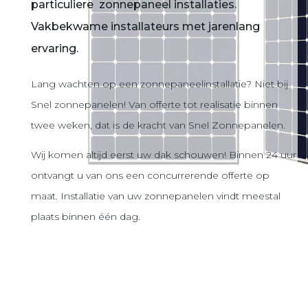
particuliere zonnepaneel installaties.
Vakbekwame installateurs met jarenlang
ervaring.
Lang wachten op een zonnepaneelinstallatie? Niet bij
Snel zonnepanelen! Van offerte tot realisatie binnen
twee weken, dat is de kracht van Snel Zonnepanelen.
Wij komen altijd eerst uw dak schouwen! Binnen 24 uur
ontvangt u van ons een concurrerende offerte op
maat. Installatie van uw zonnepanelen vindt meestal
plaats binnen één dag.