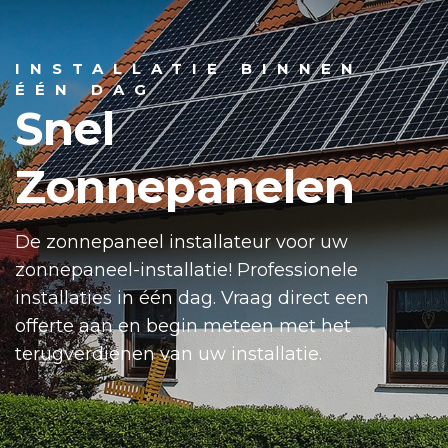
INSTALLATIE BINNEN
ÉÉN DAG
Snel
Zonnepanelen
De zonnepaneel installateur voor uw
zonnepaneel-installatie! Professionele
installaties in één dag. Vraag direct een
offerte aan en begin meteen met het
terugverdienen van uw installatie.